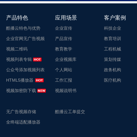
产品特色
应用场景
客户案例
酷播云特色与优势
企业宣传
科技企业
企业官网无广告视频
产品宣传
教育培训
视频二维码
教育教学
工程机械
视频列表专辑
企业视频库
策划传媒
公众号添加视频列表
个人网站
政务机构
HTML5播放器
工作汇报
医疗机构
视频加密防下载
视频说明书
无广告视频存储
酷播云工单提交
全终端适配播放器