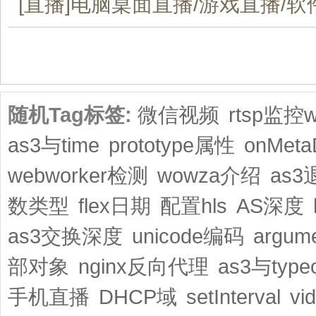
[直播]电脑桌面直播/游戏直播/软
共1页/3条
随机Tag标签:
微信视频
rtsp监控
as3与time
prototype属性
onMeta
webworker检测
wowza介绍
as
数类型
flex日期
配置hls
AS深度
as3交换深度
unicode编码
argum
部对象
nginx反向代理
as3与type
手机直播
DHCP域
setInterval
vi