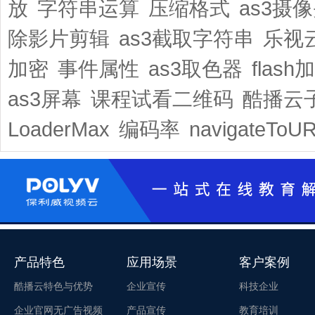
放
字符串运算
压缩格式
as3摄
除影片剪辑
as3截取字符串
乐视
加密
事件属性
as3取色器
flash
as3屏幕
课程试看二维码
酷播云
LoaderMax
编码率
navigateToU
产品特色
应用场景
客户案例
酷播云特色与优势
企业宣传
科技企业
企业官网无广告视频
产品宣传
教育培训