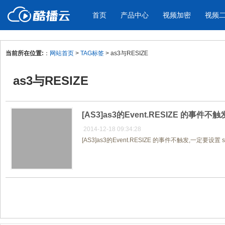
首页
产品中心
视频加密
视频
当前所在位置:
：
网站首页
>
TAG标签
> as3与RESIZE
产品与新功能
应用场景
as3与RESIZE
视频加密防下载防录屏
酷播云 | 
企业宣传
产品宣传
教学课程全终端视频加密
免费稳定无广
企业视频宣传，提升企业形象
通过视频来展示产
防下载/防盗录/防录屏/防篡改
帮助企业视频
色
[AS3]as3的Event.RESIZE 的事件不触
2014-12-18 09:34:28
[AS3]as3的Event.RESIZE 的事件不触发,一定要
个人网站
工作汇报
为个人网站、博客论坛，添加视频
工作场景的工作汇
内容
年会节目
共1页/1条