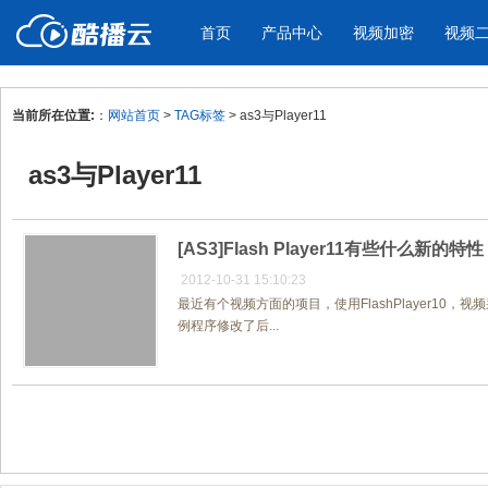
首页
产品中心
视频加密
视频
当前所在位置:
：
网站首页
>
TAG标签
> as3与Player11
产品与新功能
应用场景
as3与Player11
视频加密防下载防录屏
酷播云 | 
企业宣传
产品宣传
教学课程全终端视频加密
免费稳定无广
企业视频宣传，提升企业形象
通过视频来展示产
防下载/防盗录/防录屏/防篡改
帮助企业视频
色
[AS3]Flash Player11有些什么新的特
2012-10-31 15:10:23
最近有个视频方面的项目，使用FlashPlayer10，视
个人网站
工作汇报
例程序修改了后...
为个人网站、博客论坛，添加视频
工作场景的工作汇
内容
年会节目
共1页/1条