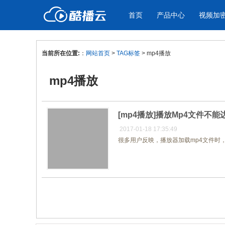
首页
产品中心
视频加
当前所在位置:
：
网站首页
>
TAG标签
> mp4播放
产品与新功能
应用场景
mp4播放
视频加密防下载防录屏
企业宣传
产
教学课程全终端视频加密
企业视频宣传，提升企业形象
通过
防下载/防盗录/防录屏/防篡改
色
[mp4播放]播放Mp4文件
2017-01-18 17:35:49
很多用户反映，播放器加载mp4文件时
个人网站
工
为个人网站、博客论坛，添加视频
工作
内容
年会
共1页/1条