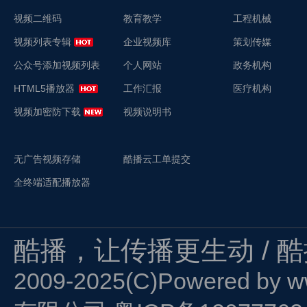
视频二维码
教育教学
工程机械
视频列表专辑
企业视频库
策划传媒
公众号添加视频列表
个人网站
政务机构
HTML5播放器
工作汇报
医疗机构
视频加密防下载
视频说明书
无广告视频存储
酷播云工单提交
全终端适配播放器
酷播，让传播更生动 / 
2009-2025(C)Powered by
w