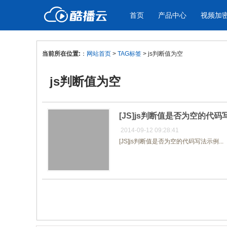
首页
产品中心
视频加
当前所在位置:
：
网站首页
>
TAG标签
> js判断值为空
产品与新功能
应用场景
js判断值为空
视频加密防下载防录屏
企业宣传
产
教学课程全终端视频加密
企业视频宣传，提升企业形象
通过
防下载/防盗录/防录屏/防篡改
色
[JS]js判断值是否为空的代
2014-09-12 09:28:41
[JS]js判断值是否为空的代码写法示例...
个人网站
工
为个人网站、博客论坛，添加视频
工作
内容
年会
共1页/1条