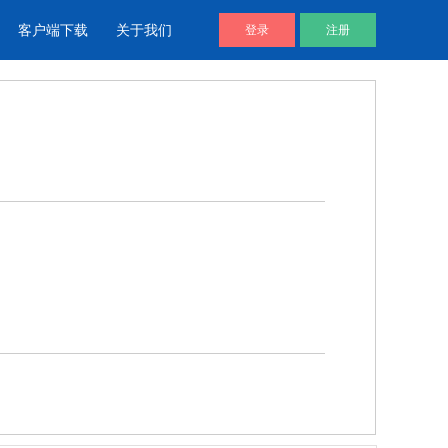
客户端下载
关于我们
登录
注册
酷播V4 | 免费视频播放器
企业视频库
帮助用户通过代码直接调用视频文
企业视频宣传，提升企业形象
件进放播放
视频说明书
产品视频说明书，产品安装应用视
频说明书