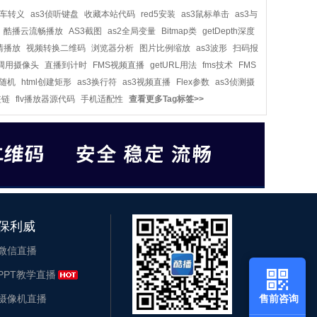
车转义
as3侦听键盘
收藏本站代码
red5安装
as3鼠标单击
as3与
酷播云流畅播放
AS3截图
as2全局变量
Bitmap类
getDepth深度
高清播放
视频转换二维码
浏览器分析
图片比例缩放
as3波形
扫码报
3调用摄像头
直播到计时
FMS视频直播
getURL用法
fms技术
FMS
p随机
html创建矩形
as3换行符
as3视频直播
Flex参数
as3侦测摄
盗链
flv播放器源代码
手机适配性
查看更多Tag标签>>
保利威
微信直播
PPT教学直播
摄像机直播
售前咨询