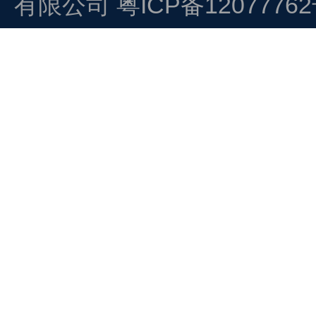
有限公司
粤ICP备1207776