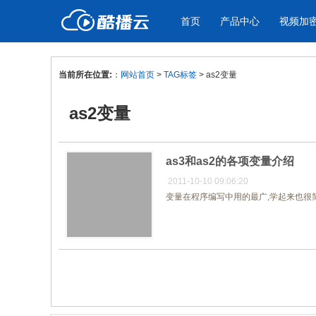
首页
产品中心
视频加
当前所在位置:
：
网站首页
>
TAG标签
> as2变量
产品与新功能
应用场景
as2变量
视频加密防下载防录屏
企业宣传
产
教学课程全终端视频加密
企业视频宣传，提升企业形象
通过
防下载/防盗录/防录屏/防篡改
色
as3和as2的各项变量介绍
2011-10-10 09:06:20
变量在程序编写中用的最广,学起来也很简单,现在就
个人网站
工
为个人网站、博客论坛，添加视频
工作
内容
年会
共1页/1条