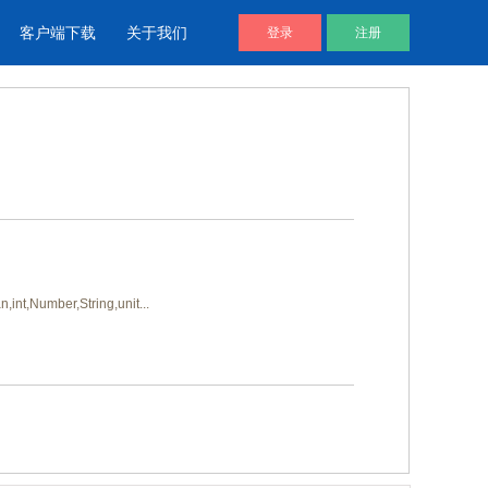
客户端下载
关于我们
登录
注册
酷播V4 | 免费视频播放器
企业视频库
帮助用户通过代码直接调用视频文
企业视频宣传，提升企业形象
件进放播放
r,String,unit...
视频说明书
产品视频说明书，产品安装应用视
频说明书