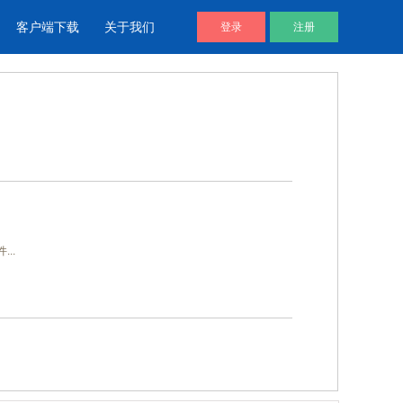
客户端下载
关于我们
登录
注册
酷播V4 | 免费视频播放器
企业视频库
帮助用户通过代码直接调用视频文
企业视频宣传，提升企业形象
件进放播放
...
视频说明书
产品视频说明书，产品安装应用视
频说明书