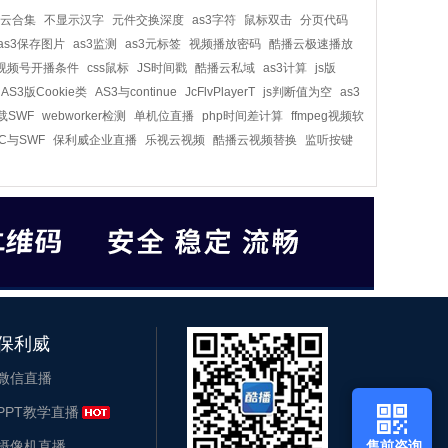
云合集
不显示汉字
元件交换深度
as3字符
鼠标双击
分页代码
as3保存图片
as3监测
as3元标签
视频播放密码
酷播云极速播放
视频号开播条件
css鼠标
JS时间戳
酷播云私域
as3计算
js版
AS3版Cookie类
AS3与continue
JcFlvPlayerT
js判断值为空
as3
载SWF
webworker检测
单机位直播
php时间差计算
ffmpeg视频软
C与SWF
保利威企业直播
乐视云视频
酷播云视频替换
监听按键
保利威
微信直播
PPT教学直播
摄像机直播
售前咨询