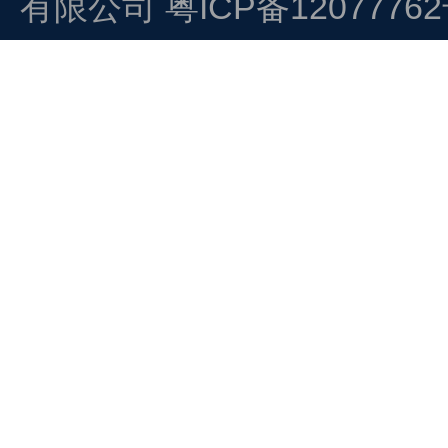
有限公司
粤ICP备1207776