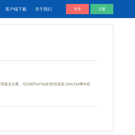
客户端下载
关于我们
登录
注册
酷播V4 | 免费视频播放器
企业视频库
帮助用户通过代码直接调用视频文
企业视频宣传，提升企业形象
件进放播放
理器去注册，与注销ToolTip处理(也就是,Over,Out事件处
视频说明书
产品视频说明书，产品安装应用视
频说明书