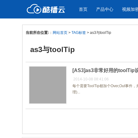
首页
产品中心
视频加
当前所在位置:
：
网站首页
>
TAG标签
> as3与toolTip
产品与新功能
应用场景
as3与toolTip
视频加密防下载防录屏
企业宣传
产
教学课程全终端视频加密
企业视频宣传，提升企业形象
通过
防下载/防盗录/防录屏/防篡改
色
[AS3]as3非常好用的toolT
2014-10-08 08:41:06
每个需要ToolTip都加个Over,Out事
个人网站
工
理)...
为个人网站、博客论坛，添加视频
工作
内容
年会
共1页/1条