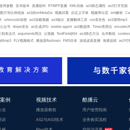
eg使用参数
安卓版本
直播延时
RTMFP直播
XML转换
as3静态属性
as3打开页面
图片等比例缩放
as3的onMetaDa
视频试看
自定义字体
视频弹出层
xml解析
C
析
urlencode加密
as3加载视频
as3输出
直播翻译工具
css变灰色
as3调用mp3
公众号
rtmpe安全
as生成JPG
mobile-agent
as3数据库
Timer类用法
encode
3正则表达式
arguments用法
云视频
TextField的ht
as3静态方法
合并数组
cooki
eg转mp3
FLV视频格式
播放器flashvars
FMS目录
游戏桌面直播
海康远程
as3
案例
视频技术
酷播云
企业
播放器教程
用户使用指南
培训
AS2与AS3技术
业务购买流程
机械
Rtsp技术
空间与流量