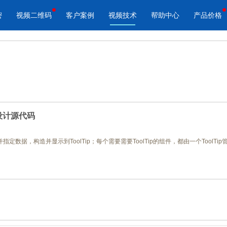
密
视频二维码
客户案例
视频技术
帮助中心
产品价格
酷播云 | 企业视频轻松上云
酷播云视频二维码
品宣传
教学网站
免费稳定无广告视频云服务
自动生成视频二维码
视频来展示产品新功能、新特
在线教育在线教学应用场景
帮助企业视频轻松上云
快速实现视频二维码宣传营销
ip设计源代码
件，并指定数据，构造并显示到ToolTip；每个需要需要ToolTip的组件，都由一个ToolTip管
作汇报
体育培训
场景的工作汇报、年度总结、
体育运动、体育赛事教学培训
节目