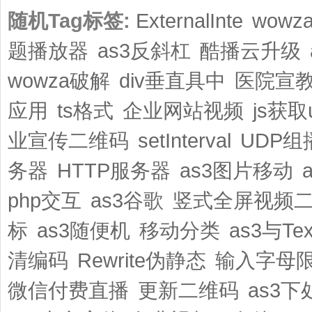
随机Tag标签:
ExternalInte
wow
题播放器
as3反斜杠
酷播云升级
wowza破解
div垂直具中
医院宣
应用
ts格式
企业网站视频
js获取u
业宣传二维码
setInterval
UDP组
务器
HTTP服务器
as3图片移动
php交互
as3谷歌
竖式全屏视频
标
as3随便机
移动分类
as3与Text
清编码
Rewrite伪静态
输入字母
微信付费直播
更新二维码
as3下处