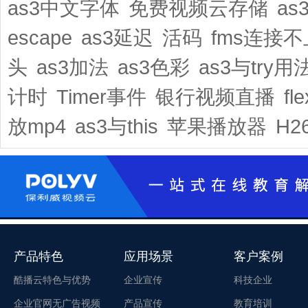
as3中文字体
免费视频云存储
as
escape
as3延迟
活码
fms连接不
头
as3加法
as3色彩
as3与try用
计时
Timer事件
银行视频直播
fl
放mp4
as3与this
苹果播放器
H26
产品特色
应用场景
客户案例
酷播云特色与优势
企业宣传
科技企业
企业官网无广告视频
产品宣传
教育培训