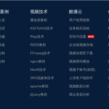
案例
视频技术
酷播云
企业
播放器教程
用户使用指南
培训
AS2与AS3技术
业务购买流程
机械
Rtsp技术
空间与流量
传媒
RED5教程
企业级视频存储
机构
FFmpeg技术
视频加密防下载
机构
nginx教程
视频密码播放
Html5技术
视频子账号(权限)
SRS流媒体技术
上传客户端软件
apache教程
视频数据分析
jQuery教程
观众来源分析