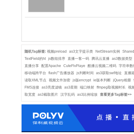
共1页/2条
随机Tag标签:
视频preload
as3文字提示类
NetStream实例
Shared
TextField的ht
js数组排序
直播一客一码
腾讯云直播
as3数据类型
直播分享
配置Apache
CuteFlvPlaye
酷播云视频二维码
字符串数
移动端跨平台
flash广告播放器
js判断时间
as3获取swf地址
直播
读取XML节点
视频文件加密
js版encrypt
ie版本判断
jQuery相册
FMS连接
as3亮度滤镜
as3星期
端口映射
ffmpeg取视频时长
视
取宽度
as3截取图片
汉字乱码
as3比例缩放
查看更多Tag标签>>