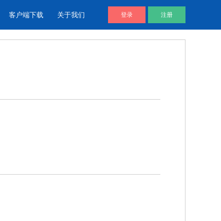
客户端下载
关于我们
登录
注册
酷播V4 | 免费视频播放器
企业视频库
帮助用户通过代码直接调用视频文
企业视频宣传，提升企业形象
件进放播放
视频说明书
产品视频说明书，产品安装应用视
频说明书