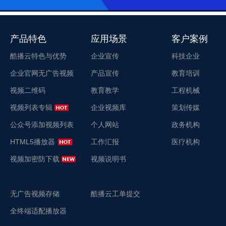
产品特色
应用场景
客户案例
酷播云特色与优势
企业宣传
科技企业
企业官网无广告视频
产品宣传
教育培训
视频二维码
教育教学
工程机械
视频列表专辑
企业视频库
策划传媒
公众号添加视频列表
个人网站
政务机构
HTML5播放器
工作汇报
医疗机构
视频加密防下载
视频说明书
无广告视频存储
酷播云工单提交
全终端适配播放器