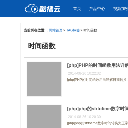
首页
产品中心
视频加
当前所在位置:
：
网站首页
>
TAG标签
> 时间函数
产品与新功能
应用场景
时间函数
视频加密防下载防录屏
企业宣传
产
教学课程全终端视频加密
企业视频宣传，提升企业形象
通过
防下载/防盗录/防录屏/防篡改
色
[php]PHP的时间函数用法
2014-08-26 10:22:32
[php]PHP的时间函数用法详解日期转换..
个人网站
工
为个人网站、博客论坛，添加视频
工作
内容
年会
[php]php的strtotime
2014-08-26 10:20:30
[php]php的strtotime数字时间转换为正常