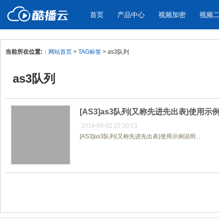
首页
产品中心
视频加密
视频
当前所在位置:
：
网站首页
>
TAG标签
> as3队列
产品与新功能
应用场景
as3队列
视频加密防下载防录屏
酷播云 | 
企业宣传
产品宣传
教学课程全终端视频加密
免费稳定无广
企业视频宣传，提升企业形象
通过视频来展示产
防下载/防盗录/防录屏/防篡改
帮助企业视频
色
[AS3]as3队列(又称先进先出表)使用示
2016-09-02 22:30:23
[AS3]as3队列(又称先进先出表)使用示例说明...
个人网站
工作汇报
为个人网站、博客论坛，添加视频
工作场景的工作汇
内容
年会节目
共1页/1条