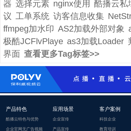
器
选择元素
nginx使用
酷播云私
议
工单系统
访客信息收集
NetS
ffmpeg加水印
AS2加载外部对象
极酷JCFlvPlaye
as3加载Loader
界面
查看更多Tag标签>>
产品特色
应用场景
客户案例
酷播云特色与优势
企业宣传
科技企业
企业官网无广告视频
产品宣传
教育培训