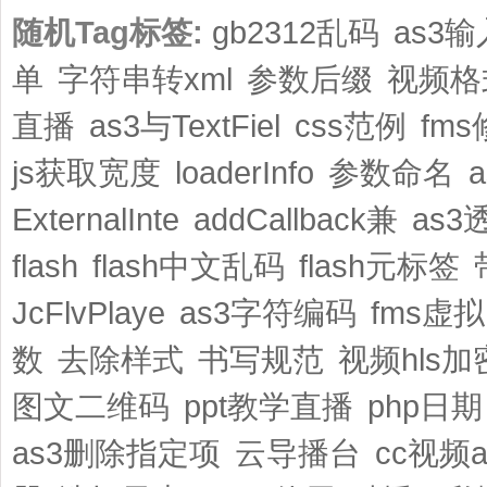
随机Tag标签:
gb2312乱码
as3
单
字符串转xml
参数后缀
视频格
直播
as3与TextFiel
css范例
fm
js获取宽度
loaderInfo
参数命名
ExternalInte
addCallback兼
as3
flash
flash中文乱码
flash元标签
JcFlvPlaye
as3字符编码
fms虚
数
去除样式
书写规范
视频hls加
图文二维码
ppt教学直播
php日期
as3删除指定项
云导播台
cc视频a