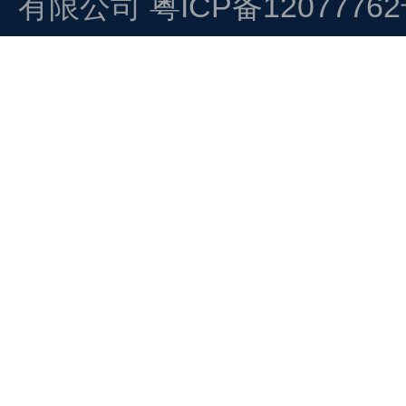
有限公司
粤ICP备1207776