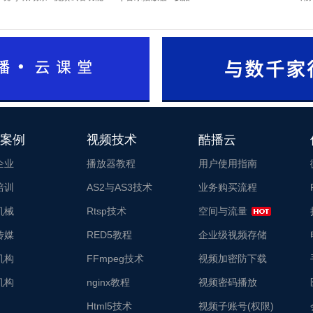
案例
视频技术
酷播云
企业
播放器教程
用户使用指南
培训
AS2与AS3技术
业务购买流程
机械
Rtsp技术
空间与流量
传媒
RED5教程
企业级视频存储
机构
FFmpeg技术
视频加密防下载
机构
nginx教程
视频密码播放
Html5技术
视频子账号(权限)