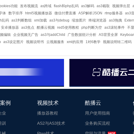
cookies功能
发布视频流
as跨域
flash和php乱码
as3解码
as3截取
视频弹出层
字体
数字排序
html5视频播放器
微信付费直播
ASP解析JSON
rtmp服务器
as3
ash乱码
as3判断数组
xml加载
as3与debug
缩放图片
终端浏览器
as3拖拽
Exter
安卓播放器
as3焦点
酷播云视频
red5使用教程
php判断为空
as3滚轮事件
不
频编辑
企业视频无广告
as3与addChild
广告数据统计分析
AS背景全屏
Keyboa
p
as3设定图片
视频说明书
云视频服务
xml的应用
1对6教学
视频说明转二维码
案例
视频技术
酷播云
企业
播放器教程
用户使用指南
培训
AS2与AS3技术
业务购买流程
机械
Rtsp技术
空间与流量