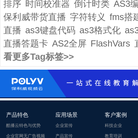
排序
时间校准器
倒计时类
AS3
保利威带货直播
字符转义
fms搭
直播
as3键盘代码
as3格式化
as
直播答题卡
AS2全屏
FlashVars
看更多Tag标签>>
产品特色
应用场景
客户案例
酷播云特色与优势
企业宣传
科技企业
企业官网无广告视频
产品宣传
教育培训