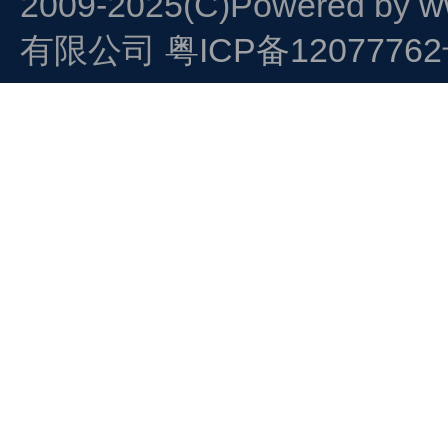
2009-2025(C)Powered by
w
有限公司
粤ICP备1207776