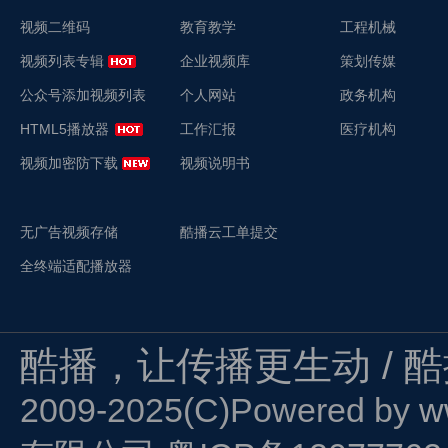
视频二维码
教育教学
工程机械
视频列表专辑
企业视频库
策划传媒
公众号添加视频列表
个人网站
政务机构
HTML5播放器
工作汇报
医疗机构
视频加密防下载
视频说明书
无广告视频存储
酷播云工单提交
全终端适配播放器
酷播，让传播更生动 / 
2009-2025(C)Powered by
w