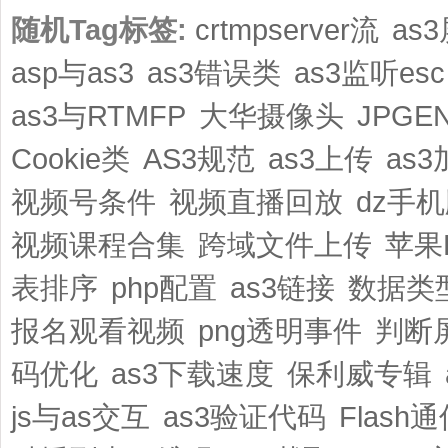
随机Tag标签:
crtmpserver流
as
asp与as3
as3错误类
as3监听esc
as3与RTMFP
大华摄像头
JPGE
Cookie类
AS3规范
as3上传
as
视频号条件
视频直播回放
dz手
视频课程合集
跨域文件上传
苹果
表排序
php配置
as3链接
数据类
报名观看视频
png透明事件
判断
码优化
as3下载速度
保利威专辑
js与as交互
as3验证代码
Flash