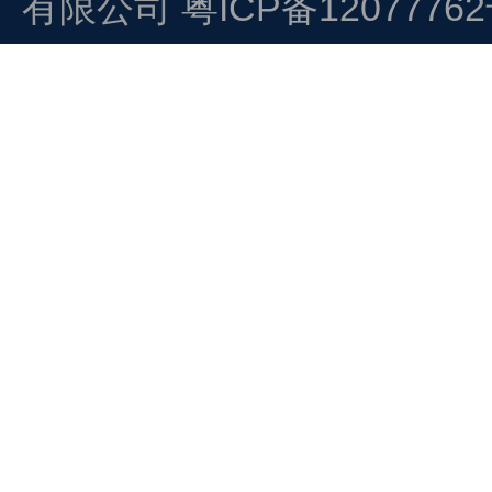
有限公司
粤ICP备1207776