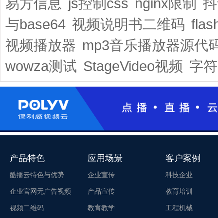
易方信息
js控制css
nginx限制
抖
与base64
视频说明书二维码
fl
视频播放器
mp3音乐播放器源代
wowza测试
StageVideo视频
字符
产品特色
应用场景
客户案例
酷播云特色与优势
企业宣传
科技企业
企业官网无广告视频
产品宣传
教育培训
视频二维码
教育教学
工程机械