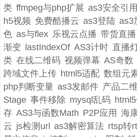
类
ffmpeg与php扩展
as3安全引
h5视频
免费酷播云
as3登陆
as
色
as与flex
乐视云点播
带货直播
渐变
lastIndexOf
AS3计时
直播
类
在线二维码
视频弹幕
AS奇数
跨域文件上传
html5适配
数组元
php判断变量
as3发邮件
产品二
Stage
事件移除
mysql乱码
htm
存
AS3与函数Math
P2P应用
海康
云
js检测url
as3解密算法
rtsp转r