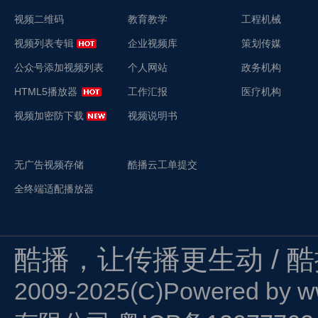
视频二维码
教育教学
工程机械
视频列表专辑
企业视频库
策划传媒
公众号添加视频列表
个人网站
政务机构
HTML5播放器
工作汇报
医疗机构
视频加密防下载
视频说明书
无广告视频存储
酷播云工单提交
全终端适配播放器
酷播，让传播更生动 / 
2009-2025(C)Powered by
w