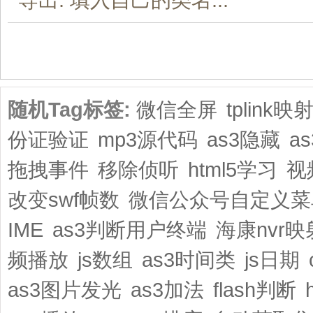
共1页/3条
随机Tag标签:
微信全屏
tplink映
份证验证
mp3源代码
as3隐藏
a
拖拽事件
移除侦听
html5学习
视
改变swf帧数
微信公众号自定义菜
IME
as3判断用户终端
海康nvr映
频播放
js数组
as3时间类
js日期
as3图片发光
as3加法
flash判断