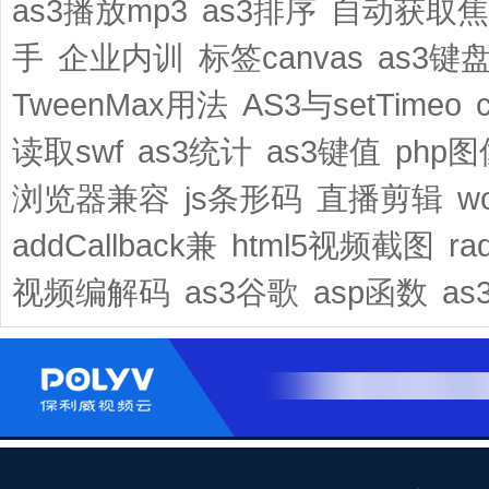
as3播放mp3
as3排序
自动获取焦
手
企业内训
标签canvas
as3键
TweenMax用法
AS3与setTimeo
读取swf
as3统计
as3键值
php
浏览器兼容
js条形码
直播剪辑
w
addCallback兼
html5视频截图
ra
视频编解码
as3谷歌
asp函数
a