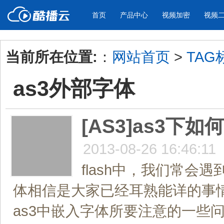
首页
产品中心
视频加密
视频
当前所在位置:
：
网站首页
>
TAG
产品与新功能
应用场景
as3外部字体
视频加密防下载防录屏
酷播云 | 
企业宣传
产品宣传
教学课程全终端视频加密
免费稳定无广
企业视频宣传，提升企业形象
通过视频来展示产
防下载/防盗录/防录屏/防篡改
帮助企业视频
色
[AS3]as3下
2013-08-26 16:46:11
个人网站
工作汇报
为个人网站、博客论坛，添加视频
工作场景的工作汇
flash中，我们常会
内容
年会节目
体相信是大家已经耳熟能详的事情
as3中嵌入字体所要注意的一些问题