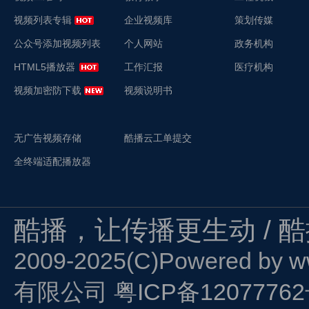
视频列表专辑
企业视频库
策划传媒
公众号添加视频列表
个人网站
政务机构
HTML5播放器
工作汇报
医疗机构
视频加密防下载
视频说明书
无广告视频存储
酷播云工单提交
全终端适配播放器
酷播，让传播更生动 / 
2009-2025(C)Powered by
w
有限公司
粤ICP备1207776