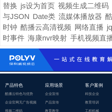
替换
js设为首页
视频生成二维码
与JSON
Date类
流媒体播放器
酷
时钟
酷播云高清视频
网络直播
时事件
海康nvr映射
手机视频直
产品特色
应用场景
客户案例
酷播云特色与优势
企业宣传
科技企业
企业官网无广告视频
产品宣传
教育培训
视频二维码
教育教学
工程机械