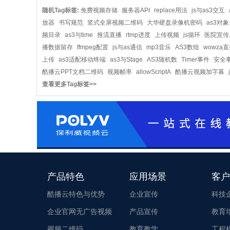
随机Tag标签:
免费视频存储
服务器API
replace用法
js与as3交互
放器
书写规范
竖式全屏视频二维码
大华硬盘录像机密码
as3对象
频目录
as3与time
推流直播
rtmp进度
上传视频
js循环
医院宣传
播数据留存
ffmpeg配置
js与as通信
mp3音乐
AS3数组
wowza
上传
as3适配移动终端
as3与Stage
AS3随机数
Timer事件
安全
酷播云PPT文档二维码
视频帧率
allowScriptA
酷播云视频加字幕
查看更多Tag标签>>
产品特色
应用场景
客户
酷播云特色与优势
企业宣传
科技
企业官网无广告视频
产品宣传
教育
视频二维码
教育教学
工程