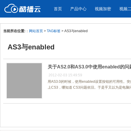
首页
产品中心
视频加密
视频
当前所在位置:
：
网站首页
>
TAG标签
> AS3与enabled
产品与新功能
应用场景
AS3与enabled
视频加密防下载防录屏
酷播云 | 
企业宣传
产品宣传
教学课程全终端视频加密
免费稳定无广
企业视频宣传，提升企业形象
通过视频来展示产
防下载/防盗录/防录屏/防篡改
帮助企业视频
色
关于AS2.0和AS3.0中使用enabled的问
2012-02-03 15:49:59
用AS3.0的时候，使用enabled设置按钮的可用性。突
个人网站
工作汇报
上CS3，哪知道 CS3问题依旧。于是乎又以为是电脑
为个人网站、博客论坛，添加视频
工作场景的工作汇
内容
年会节目
共1页/1条