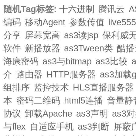
随机Tag标签:
十六进制
腾讯云
A
编码
移动Agent
参数传值
live5
分享
屏幕宽高
as3读jsp
保利威
软件
新播放器
as3Tween类
酷播
海康密码
as3与bitmap
as3比较
介
路由器
HTTP服务器
as3加载gi
组排序
监控技术
HLS直播服务器
本
密码二维码
html5连播
音量静
协议
卸载Apache
as3声明
as3
与flex
自适应手机
as3判断
屏蔽