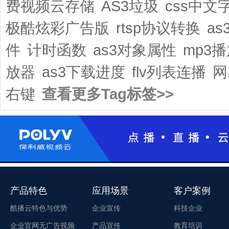
费视频云存储
AS3垃圾
css中文
极酷炫彩广告版
rtsp协议转换
a
件
计时函数
as3对象属性
mp3
放器
as3下载进度
flv列表连播
网
右键
查看更多Tag标签>>
产品特色
应用场景
客户案例
酷播云特色与优势
企业宣传
科技企业
企业官网无广告视频
产品宣传
教育培训