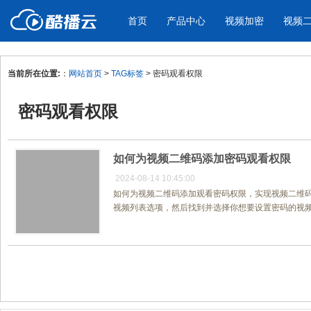
首页
产品中心
视频加密
视频
当前所在位置:
：
网站首页
>
TAG标签
> 密码观看权限
产品与新功能
应用场景
密码观看权限
视频加密防下载防录屏
酷播云 | 
企业宣传
产品宣传
教学课程全终端视频加密
免费稳定无广
企业视频宣传，提升企业形象
通过视频来展示产
防下载/防盗录/防录屏/防篡改
帮助企业视频
色
如何为视频二维码添加密码观看权限
2024-08-14 10:45:00
如何为视频二维码添加观看密码权限，实现视频二维码
个人网站
工作汇报
视频列表选项，然后找到并选择你想要设置密码的视频.
为个人网站、博客论坛，添加视频
工作场景的工作汇
内容
年会节目
共1页/1条