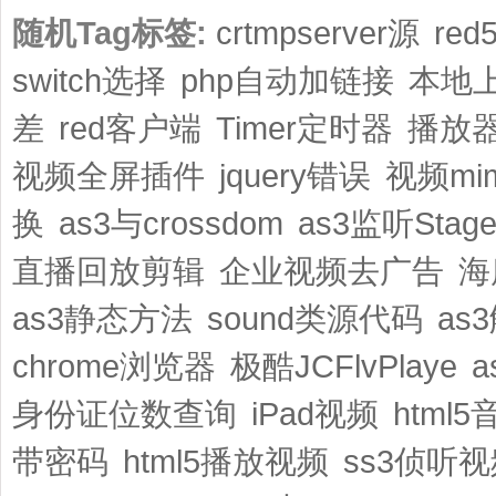
随机Tag标签:
crtmpserver源
re
switch选择
php自动加链接
本地
差
red客户端
Timer定时器
播放
视频全屏插件
jquery错误
视频mi
换
as3与crossdom
as3监听Stag
直播回放剪辑
企业视频去广告
海
as3静态方法
sound类源代码
as
chrome浏览器
极酷JCFlvPlaye
身份证位数查询
iPad视频
html5
带密码
html5播放视频
ss3侦听