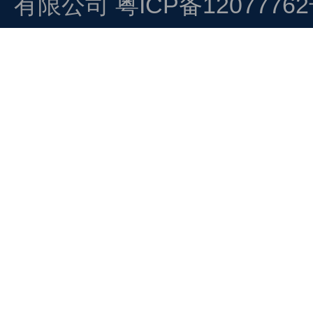
有限公司
粤ICP备1207776