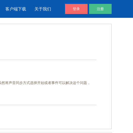
客户端下载
关于我们
登录
注册
酷播V4 | 免费视频播放器
企业视频库
帮助用户通过代码直接调用视频文
企业视频宣传，提升企业形象
件进放播放
，虽然将声音同步方式选择开始或者事件可以解决这个问题，
视频说明书
产品视频说明书，产品安装应用视
频说明书