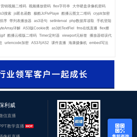
营销视频二维码
视频播放密码
flex字符串
大华硬盘录像机密码
as3搜索
js匿名函数
极酷JcFlvPlaye
酷播云图文二维码
cryptr加密
组排序
带列表播放器
as3语句
setInterval
php数据库读取
手机登陆
yteArray详解
AS3版Cookie类
as3的TextFiel
fms在线直播
flex擦
gif
酷播云模版二维码
Timer定时器
viewport元标签
播放器错误代
息
urlencode加密
AS3与AS2
课件直播
海康摄像机
embed写法
保利威
微信直播
PPT教学直播
摄像机直播
售前咨询