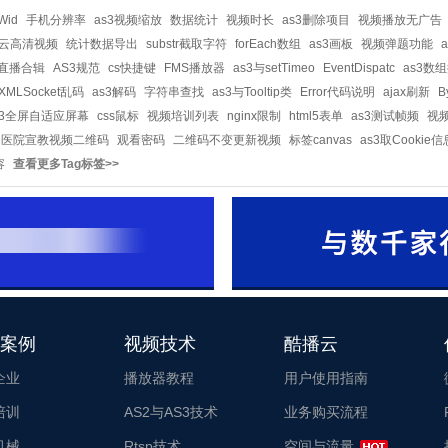
Wid
手机分辨率
as3视频缩放
数据统计
视频时长
as3删除项目
视频播放无广告
云高清视频
统计数据导出
substr截取字符
forEach数组
as3画板
视频弹题功能
直播合辑
AS3规范
cs快捷键
FMS播放器
as3与setTimeo
EventDispatc
as3数
XMLSocket乱码
as3解码
字符串查找
as3与Tooltip类
Error代码说明
ajax刷新
B
S3全屏自适应屏幕
css鼠标
视频培训列表
nginx限制
html5表单
as3测试帧频
视频
医院宣教视频二维码
观看密码
二维码不变更新视频
标签canvas
as3取Cookie信
容
查看更多Tag标签>>
案例
视频技术
酷播云
企业
播放器教程
用户使用指南
培训
AS2与AS3技术
业务购买流程
机械
Rtsp技术
空间与流量