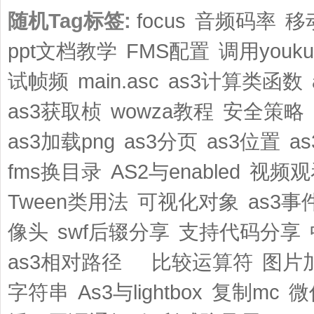
随机Tag标签:
focus
音频码率
移
ppt文档教学
FMS配置
调用youk
试帧频
main.asc
as3计算类函数
as3获取桢
wowza教程
安全策略
as3加载png
as3分页
as3位置
a
fms换目录
AS2与enabled
视频观
Tween类用法
可视化对象
as3事
像头
swf后辍分享
支持代码分享
as3相对路径
比较运算符
图片
字符串
As3与lightbox
复制mc
微