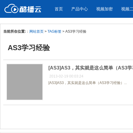
首页
产品中心
视频加密
视频
当前所在位置:
：
网站首页
>
TAG标签
> AS3学习经验
产品与新功能
应用场景
AS3学习经验
视频加密防下载防录屏
酷播云 | 
企业宣传
产品宣传
教学课程全终端视频加密
免费稳定无广
企业视频宣传，提升企业形象
通过视频来展示产
防下载/防盗录/防录屏/防篡改
帮助企业视频
色
[AS3]AS3，其实就是这么简单（AS3
2013-02-19 00:03:24
[AS3]AS3，其实就是这么简单（AS3学习经验）...
个人网站
工作汇报
为个人网站、博客论坛，添加视频
工作场景的工作汇
内容
年会节目
共1页/1条