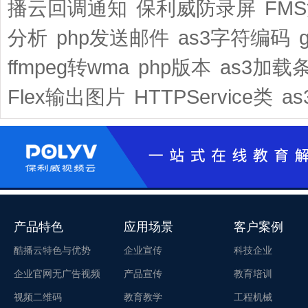
播云回调通知
保利威防录屏
FM
分析
php发送邮件
as3字符编码
ffmpeg转wma
php版本
as3加载
Flex输出图片
HTTPService类
as
产品特色
应用场景
客户案例
酷播云特色与优势
企业宣传
科技企业
企业官网无广告视频
产品宣传
教育培训
视频二维码
教育教学
工程机械