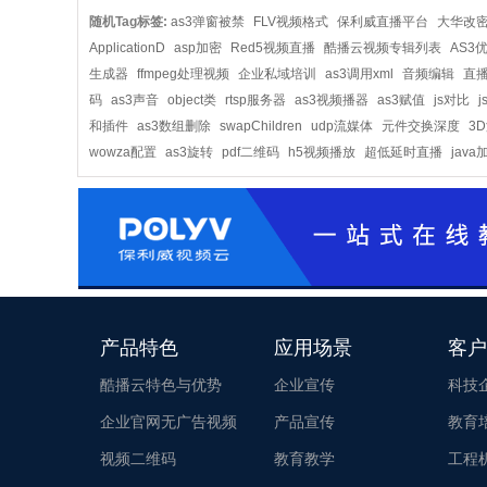
随机Tag标签:
as3弹窗被禁
FLV视频格式
保利威直播平台
大华改
ApplicationD
asp加密
Red5视频直播
酷播云视频专辑列表
AS3
生成器
ffmpeg处理视频
企业私域培训
as3调用xml
音频编辑
直
码
as3声音
object类
rtsp服务器
as3视频播器
as3赋值
js对比
j
和插件
as3数组删除
swapChildren
udp流媒体
元件交换深度
3
wowza配置
as3旋转
pdf二维码
h5视频播放
超低延时直播
java
产品特色
应用场景
客户
酷播云特色与优势
企业宣传
科技
企业官网无广告视频
产品宣传
教育
视频二维码
教育教学
工程