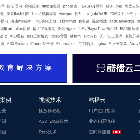
密码
指令语句
视频压缩
rtmp服务器
php建表
FLASH分隔符
as3与png
阿里云双
优化
安装flash判断
html5视频标签
viewport用法
navigateToUR
跨域文件上传
p
播提问
海康nvr映射
FMS视频回放
js数字精度
js右键
视频播放
addCallback注
s读取url
https协议
输入字母限制
安装Nginx
JcFlvPlayerT
as作用域
FMS播放器
D滚动
AS3通信
as3压缩格式
html5背景
播放flv
svg兼容
无广告二维码
电脑屏幕
加密
AS3与return
iPhone禁全屏
ExternalInte
字符转义
nginx
Flex子菜单
Arra
案例
视频技术
酷播云
企业
播放器教程
用户使用指南
培训
AS2与AS3技术
业务购买流程
机械
Rtsp技术
空间与流量