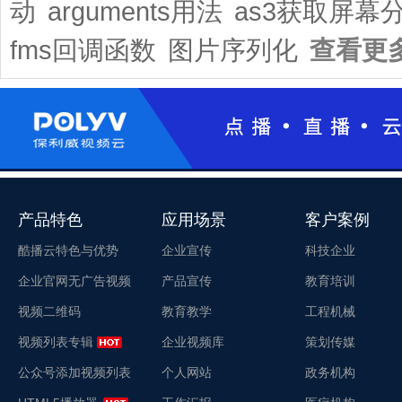
动
arguments用法
as3获取屏幕
fms回调函数
图片序列化
查看更多
产品特色
应用场景
客户案例
酷播云特色与优势
企业宣传
科技企业
企业官网无广告视频
产品宣传
教育培训
视频二维码
教育教学
工程机械
视频列表专辑
企业视频库
策划传媒
公众号添加视频列表
个人网站
政务机构