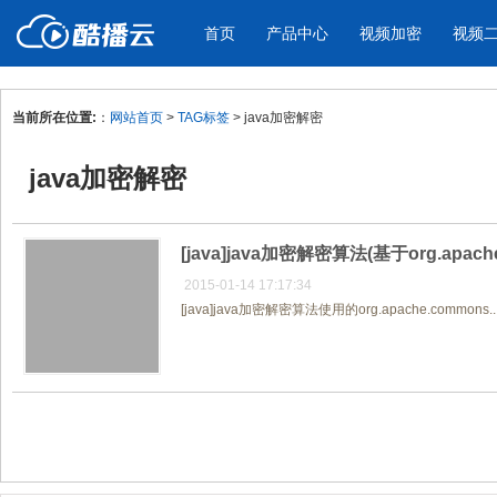
首页
产品中心
视频加密
视频
当前所在位置:
：
网站首页
>
TAG标签
> java加密解密
产品与新功能
应用场景
java加密解密
视频加密防下载防录屏
酷播云 | 
企业宣传
产品宣传
教学课程全终端视频加密
免费稳定无广
企业视频宣传，提升企业形象
通过视频来展示产
防下载/防盗录/防录屏/防篡改
帮助企业视频
色
[java]java加密解密算法(基于org.apac
2015-01-14 17:17:34
[java]java加密解密算法使用的org.apache.commons..
个人网站
工作汇报
为个人网站、博客论坛，添加视频
工作场景的工作汇
内容
年会节目
共1页/1条