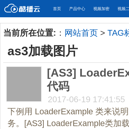
首页
产品中心
视频加密
视频
当前所在位置:
：
网站首页
>
TAG
产品与新功能
应用场景
as3加载图片
视频加密防下载防录屏
酷播云 | 
企业宣传
产品宣传
教学课程全终端视频加密
免费稳定无广
企业视频宣传，提升企业形象
通过视频来展示产
防下载/防盗录/防录屏/防篡改
帮助企业视频
色
[AS3] Loa
代码
个人网站
工作汇报
为个人网站、博客论坛，添加视频
工作场景的工作汇
内容
年会节目
2017-06-19 17:41:55
下例用 LoaderExample
务。[AS3] LoaderExampl