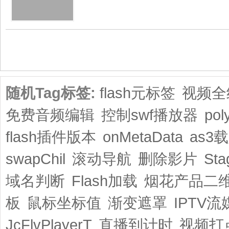
共1页/2条
随机Tag标签:
flash元标签
视频全
免费音频编辑
控制swf播放器
po
flash插件版本
onMetaData
as3
swapChil
滚动导航
删除影片
St
域名判断
Flash加载
烟花产品二
板
鼠标坐标值
渐变遮罩
IPTV流
JcFlvPlayerT
直播到计时
视频打