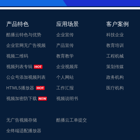
产品特色
应用场景
客户案例
酷播云特色与优势
企业宣传
科技企业
企业官网无广告视频
产品宣传
教育培训
视频二维码
教育教学
工程机械
视频列表专辑
企业视频库
策划传媒
公众号添加视频列表
个人网站
政务机构
HTML5播放器
工作汇报
医疗机构
视频加密防下载
视频说明书
无广告视频存储
酷播云工单提交
全终端适配播放器