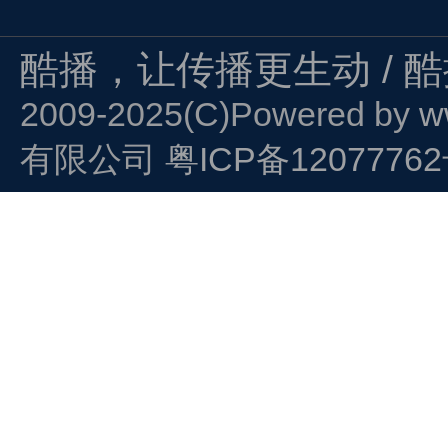
酷播，让传播更生动 / 
2009-2025(C)Powered by
w
有限公司
粤ICP备1207776