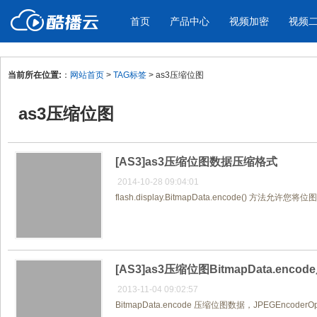
首页
产品中心
视频加密
视频
当前所在位置:
：
网站首页
>
TAG标签
> as3压缩位图
产品与新功能
应用场景
as3压缩位图
视频加密防下载防录屏
酷播云 | 
企业宣传
产品宣传
教学课程全终端视频加密
免费稳定无广
企业视频宣传，提升企业形象
通过视频来展示产
防下载/防盗录/防录屏/防篡改
帮助企业视频
色
[AS3]as3压缩位图数据压缩格式
2014-10-28 09:04:01
flash.display.BitmapData.encode() 方
个人网站
工作汇报
为个人网站、博客论坛，添加视频
工作场景的工作汇
内容
年会节目
[AS3]as3压缩位图BitmapData.en
2013-11-04 09:02:57
BitmapData.encode 压缩位图数据，JPEGEncoderOpti