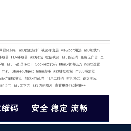
6网视频解析
as3优酷解析
视频弹出层
viewport用法
as3加载flv
播放器
FLV播放器
as3跨域
微信视频
as3验证码
免费无广告
全
环境
as3下处理TextFi
Cookie类代码
html5电池状态
nginx设置
fms5
SharedObject
hdmi直播
as3键盘控制
m3u8播放器
ajax与php交互
加载xml乱码
门户二维码
时间格式
键盘响应
turn语句
as3文本类
as3切割图片
查看更多Tag标签>>