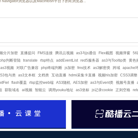
e Navigator浏览器以及Macintosh平台下的IE浏览器...
频分片加密
直播提问
FMS连接
腾讯云视频
as3与js通信
Flex截图
视频弹窗
5
php判断登陆
translate
rtsp特点
addEventList
red5服务器
as3与Tooltip类
黄色
as3视频
对联广告兼容
php终端判断
js加密
fms技术
as3解密类
跨域
apache
AS3包与类
as3文本框
文档类
互动直播
hdmi采集卡直播
视频hls加密
CSS3调整
tFiel
flash覆盖
rtsp监控web端
AS3随机
AES加密
as3与Event类
视频号直播
信
获取域名
ai视频
智能云
调用youku地址
as3坐标
js记录cookie
正则空格
re