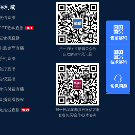
保利威
微信直播
PPT教学直播
摄像机直播
售前咨询
电脑桌面直播
扫一扫/关注酷播公众号
自助解决常见问题
手机直播
技术咨询
医疗直播
会议直播
常见问题
微信付费直播
直播观看授权
无延迟直播
扫一扫/添加酷播云微信客服
套餐购买/合作/技术咨询