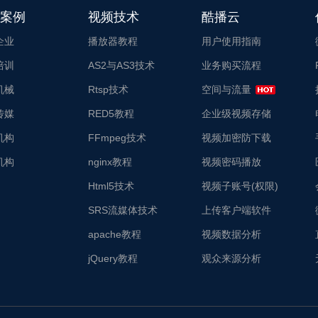
案例
视频技术
酷播云
企业
播放器教程
用户使用指南
培训
AS2与AS3技术
业务购买流程
机械
Rtsp技术
空间与流量
传媒
RED5教程
企业级视频存储
机构
FFmpeg技术
视频加密防下载
机构
nginx教程
视频密码播放
Html5技术
视频子账号(权限)
SRS流媒体技术
上传客户端软件
apache教程
视频数据分析
jQuery教程
观众来源分析