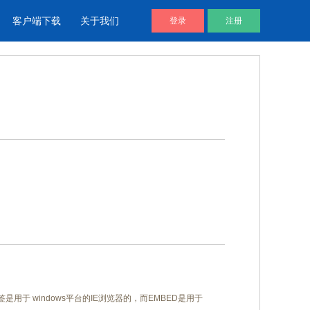
客户端下载
关于我们
登录
注册
酷播V4 | 免费视频播放器
企业视频库
帮助用户通过代码直接调用视频文
企业视频宣传，提升企业形象
件进放播放
视频说明书
产品视频说明书，产品安装应用视
频说明书
是用于 windows平台的IE浏览器的，而EMBED是用于