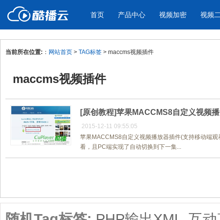
首页
产品中心
视频加密
视频
当前所在位置:
：
网站首页
>
TAG标签
> maccms视频插件
产品与新功能
应用场景
maccms视频插件
视频加密防下载防录屏
酷播云 | 
企业宣传
产品宣传
教学课程全终端视频加密
免费稳定无广
企业视频宣传，提升企业形象
通过视频来展示产
防下载/防盗录/防录屏/防篡改
帮助企业视频
色
[原创教程]苹果MACCMS8自定义视频
2015-12-11 09:55:05
苹果MACCMS8自定义视频播放器插件(支持移动端观看
个人网站
工作汇报
看，且PC端实现了自动切换到下一集...
为个人网站、博客论坛，添加视频
工作场景的工作汇
内容
年会节目
共1页/1条
随机Tag标签:
PHP输出XML
互动