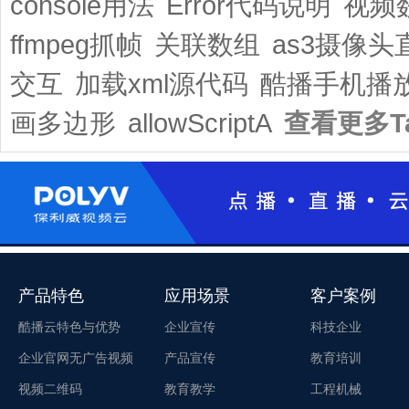
console用法
Error代码说明
视频
ffmpeg抓帧
关联数组
as3摄像头
交互
加载xml源代码
酷播手机播
画多边形
allowScriptA
查看更多T
产品特色
应用场景
客户案例
酷播云特色与优势
企业宣传
科技企业
企业官网无广告视频
产品宣传
教育培训
视频二维码
教育教学
工程机械