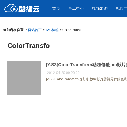
首页
产品中心
视频加密
视频
当前所在位置:
：
网站首页
>
TAG标签
> ColorTransfo
产品与新功能
应用场景
ColorTransfo
视频加密防下载防录屏
酷播云 | 
企业宣传
产品宣传
教学课程全终端视频加密
免费稳定无广
企业视频宣传，提升企业形象
通过视频来展示产
防下载/防盗录/防录屏/防篡改
帮助企业视频
色
[AS3]ColorTransform动态修改m
2012-04-20 09:20:29
[AS3]ColorTransform动态修改mc影片剪辑元件的色彩,C
个人网站
工作汇报
为个人网站、博客论坛，添加视频
工作场景的工作汇
内容
年会节目
共1页/1条