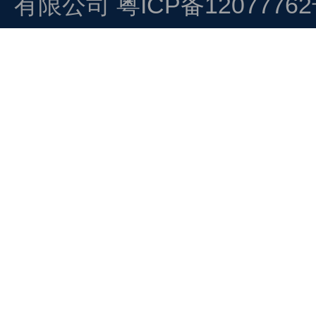
有限公司
粤ICP备1207776