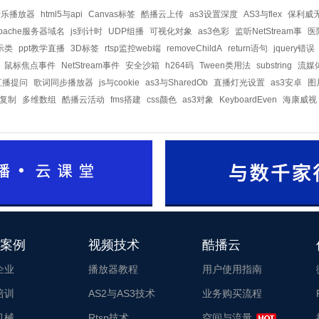
5音乐播放器
html5与api
Canvas标签
酷播云上传
as3设置深度
AS3与flex
保利威
pache服务器域名
js到计时
UDP组播
可视化对象
as3色彩
监听NetStream事
医
示类
ppt教学直播
3D标签
rtsp监控web端
removeChildA
return语句
jquery错误
鼠标焦点事件
NetStream事件
安全沙箱
h264码
Tween类用法
substring
流媒
直播提问
歌词同步播放器
js与cookie
as3与SharedOb
直播灯光设置
as3安卓
图
s复制
多维数组
酷播云活动
fms搭建
css颜色
as3对象
KeyboardEven
海康威视
案例
视频技术
酷播云
企业
播放器教程
用户使用指南
培训
AS2与AS3技术
业务购买流程
机械
Rtsp技术
空间与流量