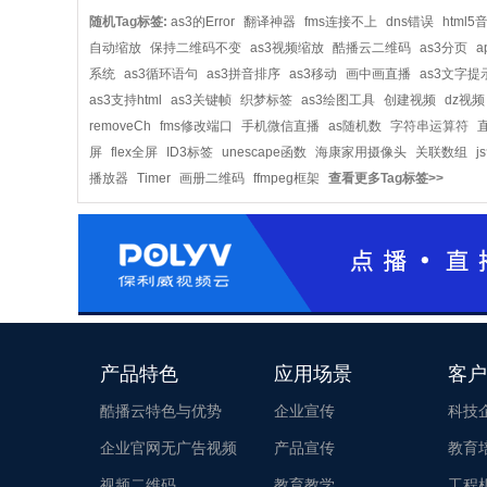
随机Tag标签:
as3的Error
翻译神器
fms连接不上
dns错误
html
自动缩放
保持二维码不变
as3视频缩放
酷播云二维码
as3分页
a
系统
as3循环语句
as3拼音排序
as3移动
画中画直播
as3文字提
as3支持html
as3关键帧
织梦标签
as3绘图工具
创建视频
dz视频
removeCh
fms修改端口
手机微信直播
as随机数
字符串运算符
屏
flex全屏
ID3标签
unescape函数
海康家用摄像头
关联数组
j
播放器
Timer
画册二维码
ffmpeg框架
查看更多Tag标签>>
产品特色
应用场景
客户
酷播云特色与优势
企业宣传
科技
企业官网无广告视频
产品宣传
教育
视频二维码
教育教学
工程