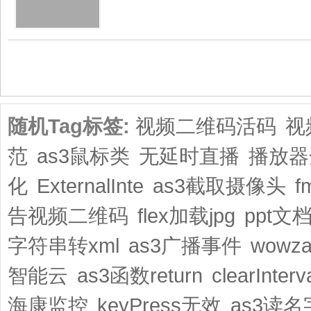
共1页/2条
随机Tag标签:
视频二维码活码
视
范
as3鼠标类
无延时直播
播放器
化
ExternalInte
as3截取摄像头
f
告视频二维码
flex加载jpg
ppt文
字符串转xml
as3广播事件
wowz
智能云
as3函数return
clearInterv
海康监控
keyPress无效
as3读