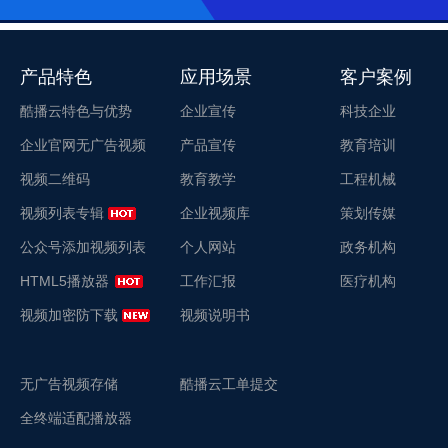
产品特色
应用场景
客户案例
酷播云特色与优势
企业宣传
科技企业
企业官网无广告视频
产品宣传
教育培训
视频二维码
教育教学
工程机械
视频列表专辑
企业视频库
策划传媒
公众号添加视频列表
个人网站
政务机构
HTML5播放器
工作汇报
医疗机构
视频加密防下载
视频说明书
无广告视频存储
酷播云工单提交
全终端适配播放器