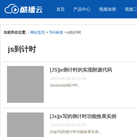
首页
产品中心
视频加密
视频
当前所在位置:
：
网站首页
>
TAG标签
> js到计时
产品与新功能
应用场景
js到计时
视频加密防下载防录屏
酷播云 | 
企业宣传
产品宣传
教学课程全终端视频加密
免费稳定无广
企业视频宣传，提升企业形象
通过视频来展示产
防下载/防盗录/防录屏/防篡改
帮助企业视频
色
[JS]js倒计时的实现附源代码
2015-06-10 10:13:38
Javascript倒计时...
个人网站
工作汇报
为个人网站、博客论坛，添加视频
工作场景的工作汇
内容
年会节目
[Js]js写的倒计时功能效果实例
2015-03-09 09:34:03
[Js]js写的倒计时功能效果实例...