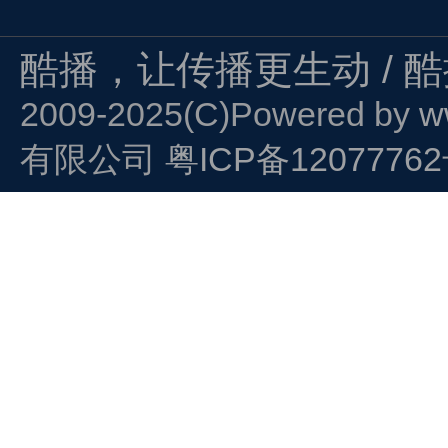
酷播，让传播更生动 / 
2009-2025(C)Powered by
w
有限公司
粤ICP备1207776