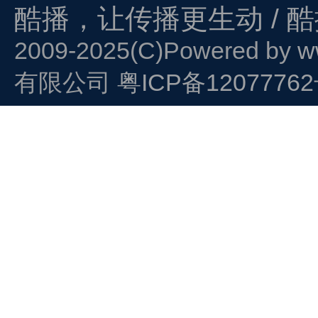
酷播，让传播更生动 / 
2009-2025(C)Powered by
w
有限公司
粤ICP备1207776