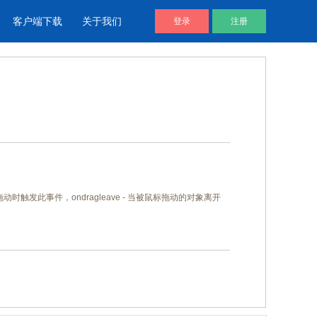
客户端下载
关于我们
登录
注册
酷播V4 | 免费视频播放器
企业视频库
帮助用户通过代码直接调用视频文
企业视频宣传，提升企业形象
件进放播放
拖动时触发此事件，ondragleave - 当被鼠标拖动的对象离开
视频说明书
产品视频说明书，产品安装应用视
频说明书