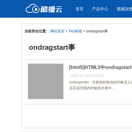
首页
产品中心
视频加
当前所在位置:
：
网站首页
>
TAG标签
> ondragstart事
产品与新功能
应用场景
ondragstart事
视频加密防下载防录屏
企业宣传
产
教学课程全终端视频加密
企业视频宣传，提升企业形象
通过
防下载/防盗录/防录屏/防篡改
色
[html5]HTML5中ondragst
2018-11-14 16:59:52
ondragenter - 当被鼠标拖动的对
个人网站
工
其容器范围内时触发此事件...
为个人网站、博客论坛，添加视频
工作
内容
年会
共1页/1条