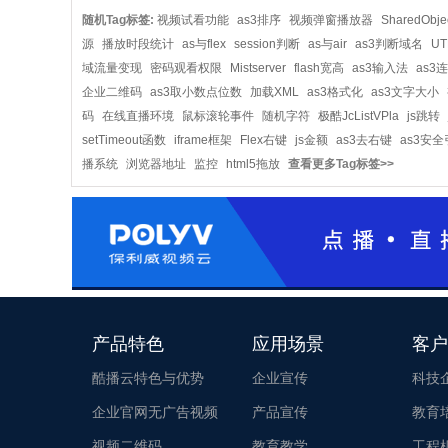
随机Tag标签:
视频试看功能
as3排序
视频弹窗播放器
SharedObje
源
播放时段统计
as与flex
session判断
as与air
as3判断域名
U
域流量变现
密码观看权限
Mistserver
flash宽高
as3输入法
as3连
企业二维码
as3取小数点位数
加载XML
as3格式化
as3文字大小
码
在线直播环境
鼠标滚轮事件
随机字符
极酷JcListVPla
js跳转
setTimeout函数
iframe框架
Flex右键
js金额
as3去右键
as3安
播系统
浏览器地址
监控
html5拖放
查看更多Tag标签>>
产品特色
应用场景
客户
酷播云特色与优势
企业宣传
科技
企业官网无广告视频
产品宣传
教育
视频二维码
教育教学
工程