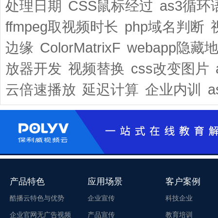
处理日期
CSS鼠标经过
as3循环
ffmpeg取视频时长
php域名判断
边缘
ColorMatrixF
webapp隐藏
放器开发
视频替换
css改变图片
云倍速播放
延迟计算
企业内训
产品特色
应用场景
客户案例
酷播云特色与优势
企业宣传
科技企业
企业官网无广告视频
产品宣传
教育培训