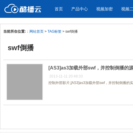
首页
产品中心
视频加密
视频
当前所在位置:
：
网站首页
>
TAG标签
> swf倒播
产品与新功能
应用场景
swf倒播
视频加密防下载防录屏
酷播云 | 
企业宣传
产品宣传
教学课程全终端视频加密
免费稳定无广
企业视频宣传，提升企业形象
通过视频来展示产
防下载/防盗录/防录屏/防篡改
帮助企业视频
色
[AS3]as3加载外部swf，并控制倒播
2013-11-11 20:48:33
控制外部影片,[AS3]as3加载外部swf，并控制倒播的实例
个人网站
工作汇报
为个人网站、博客论坛，添加视频
工作场景的工作汇
内容
年会节目
共1页/1条