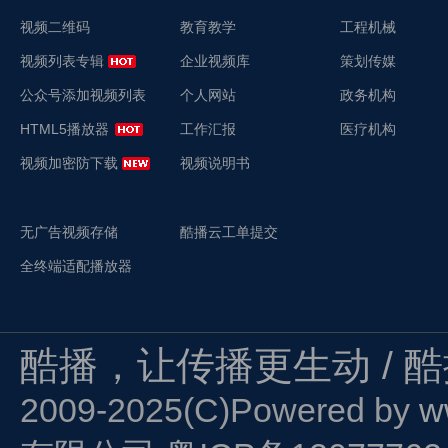
视频二维码
教育教学
工程机械
视频列表专辑
企业视频库
策划传媒
公众号添加视频列表
个人网站
政务机构
HTML5播放器
工作汇报
医疗机构
视频加密防下载
视频说明书
无广告视频存储
酷播云工单提交
全终端适配播放器
酷播，让传播更生动 / 
2009-2025(C)Powered by
w