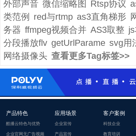
外部声音
微信缩略图
Rtsp协议
类范例
red与rtmp
as3直角梯形
务器
ffmpeg视频合并
AS3取整
j
分段播放flv
getUrlParame
svg用
网络摄像头
查看更多Tag标签>>
产品特色
应用场景
客户案例
酷播云特色与优势
企业宣传
科技企业
企业官网无广告视频
产品宣传
教育培训