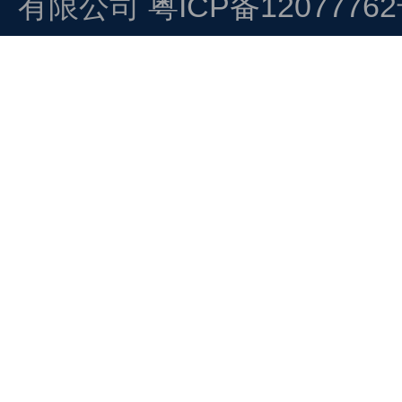
有限公司
粤ICP备1207776