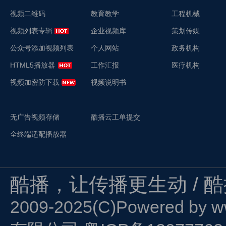
视频二维码
教育教学
工程机械
视频列表专辑
企业视频库
策划传媒
公众号添加视频列表
个人网站
政务机构
HTML5播放器
工作汇报
医疗机构
视频加密防下载
视频说明书
无广告视频存储
酷播云工单提交
全终端适配播放器
酷播，让传播更生动 / 
2009-2025(C)Powered by
w