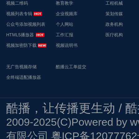
视频二维码
教育教学
工程机械
视频列表专辑
企业视频库
策划传媒
公众号添加视频列表
个人网站
政务机构
HTML5播放器
工作汇报
医疗机构
视频加密防下载
视频说明书
无广告视频存储
酷播云工单提交
全终端适配播放器
酷播，让传播更生动 / 
2009-2025(C)Powered by
w
有限公司
粤ICP备1207776