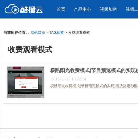
首页
产品中心
视频加密
视频
当前所在位置:
：
网站首页
>
TAG标签
> 收费观看模式
产品与新功能
应用场景
收费观看模式
视频加密防下载防录屏
酷播云 | 
企业宣传
产品宣传
教学课程全终端视频加密
免费稳定无广
企业视频宣传，提升企业形象
通过视频来展示产
防下载/防盗录/防录屏/防篡改
帮助企业视频
色
极酷阳光收费模式(节目预览模式的实现
2015-11-17 10:22:14
极酷阳光收费模式(节目预览模式的实现)播放指定秒数..
个人网站
工作汇报
为个人网站、博客论坛，添加视频
工作场景的工作汇
内容
年会节目
共1页/1条