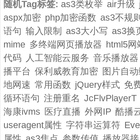
随机Tag标签:
as3类枚举
air升级
aspx加密
php加密函数
as3不规
语句
输入限制
as3大小写
as3换
mime
多终端网页播放器
html5
代码
人工智能云服务
音乐播放器
播平台
保利威教育加密
图片自动
地网速
常用函数
jQuery样式
免
循环语句
注册重名
JcFlvPlayerT
海康ivms
医疗直播
外网IP
酷播
useragent属性
字符串运算符
Eve
属性
as3焦点
参数传值
播放器接