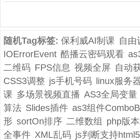
共1页/2条
随机Tag标签:
保利威AI制课
自由
IOErrorEvent
酷播云密码观看
a
二维码
FPS信息
视频全屏
自动
CSS3调整
js手机号码
linux服务
课
多场景视频直播
AS3全局变量
算法
Slides插件
as3组件ComboB
形
sortOn排序
二维数组
php版本
全事件
XML乱码
js判断支持html5