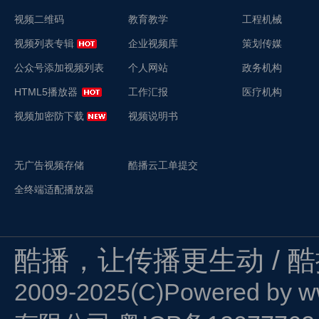
视频二维码
教育教学
工程机械
视频列表专辑
企业视频库
策划传媒
公众号添加视频列表
个人网站
政务机构
HTML5播放器
工作汇报
医疗机构
视频加密防下载
视频说明书
无广告视频存储
酷播云工单提交
全终端适配播放器
酷播，让传播更生动 / 
2009-2025(C)Powered by
w