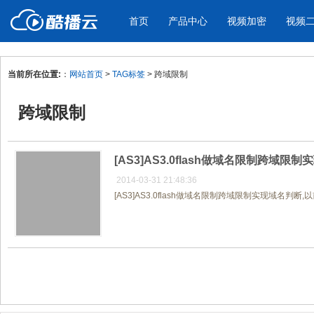
首页
产品中心
视频加密
视频
当前所在位置:
：
网站首页
>
TAG标签
> 跨域限制
产品与新功能
应用场景
跨域限制
视频加密防下载防录屏
酷播云 | 
企业宣传
产品宣传
教学课程全终端视频加密
免费稳定无广
企业视频宣传，提升企业形象
通过视频来展示产
防下载/防盗录/防录屏/防篡改
帮助企业视频
色
[AS3]AS3.0flash做域名限制跨域限
2014-03-31 21:48:36
[AS3]AS3.0flash做域名限制跨域限制实现域名判断,以前在给游
个人网站
工作汇报
为个人网站、博客论坛，添加视频
工作场景的工作汇
内容
年会节目
共1页/1条