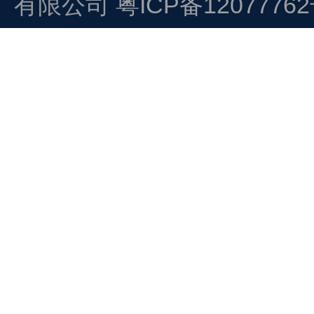
有限公司
粤ICP备1207776